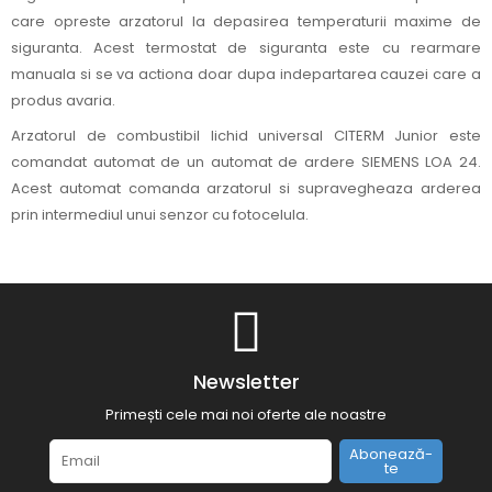
care opreste arzatorul la depasirea temperaturii maxime de
siguranta. Acest termostat de siguranta este cu rearmare
manuala si se va actiona doar dupa indepartarea cauzei care a
produs avaria.
Arzatorul de combustibil lichid universal CITERM Junior este
comandat automat de un automat de ardere SIEMENS LOA 24.
Acest automat comanda arzatorul si supravegheaza arderea
prin intermediul unui senzor cu fotocelula.
Newsletter
Primești cele mai noi oferte ale noastre
Abonează-
te