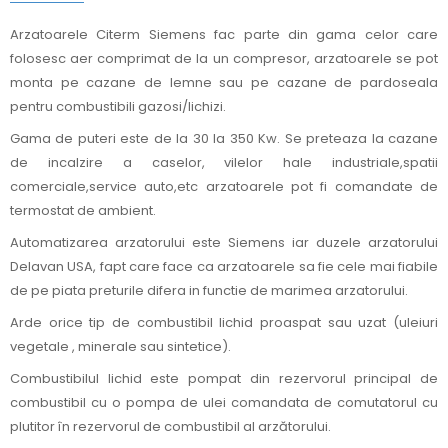
Arzatoarele Citerm Siemens fac parte din gama celor care
folosesc aer comprimat de la un compresor, arzatoarele se pot
monta pe cazane de lemne sau pe cazane de pardoseala
pentru combustibili gazosi/lichizi.
Gama de puteri este de la 30 la 350 Kw. Se preteaza la cazane
de incalzire a caselor, vilelor hale industriale,spatii
comerciale,service auto,etc arzatoarele pot fi comandate de
termostat de ambient.
Automatizarea arzatorului este Siemens iar duzele arzatorului
Delavan USA, fapt care face ca arzatoarele sa fie cele mai fiabile
de pe piata preturile difera in functie de marimea arzatorului.
Arde orice tip de combustibil lichid proaspat sau uzat (uleiuri
vegetale , minerale sau sintetice).
Combustibilul lichid este pompat din rezervorul principal de
combustibil cu o pompa de ulei comandata de comutatorul cu
plutitor în rezervorul de combustibil al arzătorului.