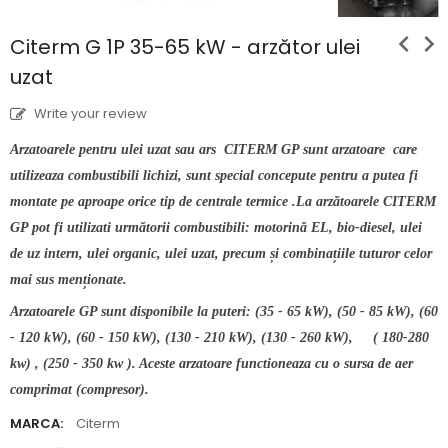
chevron_left
chevron_right
Citerm G 1P 35-65 kW - arzător ulei
uzat
Write your review
Arzatoarele pentru ulei uzat sau ars CITERM GP sunt arzatoare care
utilizeaza combustibili lichizi, sunt special concepute pentru a putea fi
montate pe aproape orice tip de centrale termice .La arzătoarele CITERM
GP pot fi utilizati următorii combustibili: motorină EL, bio-diesel, ulei
de uz intern, ulei organic, ulei uzat, precum și combinațiile tuturor celor
mai sus menționate.
Arzatoarele GP sunt disponibile la puteri: (35 - 65 kW), (50 - 85 kW), (60
- 120 kW), (60 - 150 kW), (130 - 210 kW), (130 - 260 kW), ( 180-280
kw) , (250 - 350 kw ). Aceste arzatoare functioneaza cu o sursa de aer
comprimat (compresor).
MARCA:
Citerm