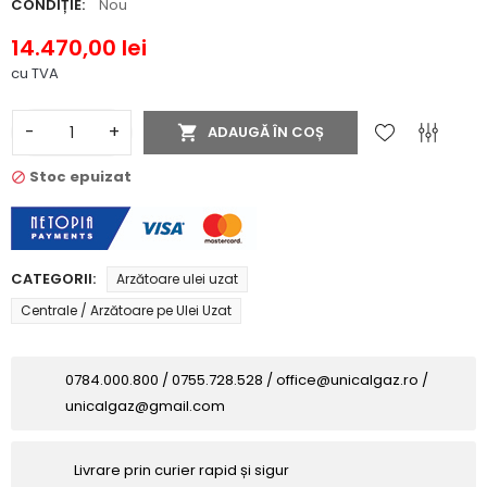
CONDIȚIE:
Nou
14.470,00 lei
cu TVA
-
+

ADAUGĂ ÎN COȘ
Stoc epuizat

CATEGORII:
Arzătoare ulei uzat
Centrale / Arzătoare pe Ulei Uzat
0784.000.800 / 0755.728.528 / office@unicalgaz.ro /
unicalgaz@gmail.com
Livrare prin curier rapid și sigur