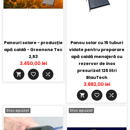
Panouri solare - producție
Panou solar cu 15 tuburi
apă caldă - Greenone Tec
vidate pentru preparare
2,53
apă caldă menajeră cu
3.450,00 lei
rezervor de inox
presurizat 125 litri
BlauTech
3.882,00 lei
Stoc epuizat
Stoc epuizat