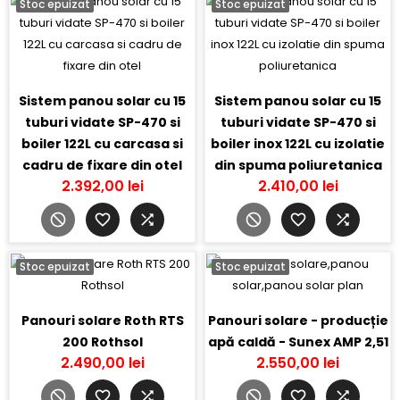
Stoc epuizat
Stoc epuizat
Sistem panou solar cu 15
Sistem panou solar cu 15
tuburi vidate SP-470 si
tuburi vidate SP-470 si
boiler 122L cu carcasa si
boiler inox 122L cu izolatie
cadru de fixare din otel
din spuma poliuretanica
2.392,00 lei
2.410,00 lei
Stoc epuizat
Stoc epuizat
Panouri solare Roth RTS
Panouri solare - producție
200 Rothsol
apă caldă - Sunex AMP 2,51
2.490,00 lei
2.550,00 lei