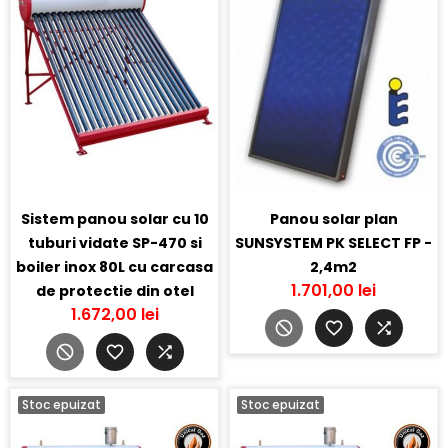
Sistem panou solar cu 10
Panou solar plan
tuburi vidate SP-470 si
SUNSYSTEM PK SELECT FP -
boiler inox 80L cu carcasa
2,4m2
1.701,00 lei
de protectie din otel
1.672,00 lei
Stoc epuizat
Stoc epuizat