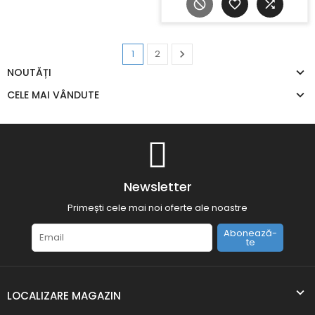
Urmatorul
1
2

NOUTĂȚI
CELE MAI VÂNDUTE
Newsletter
Primești cele mai noi oferte ale noastre
Abonează-
te
LOCALIZARE MAGAZIN