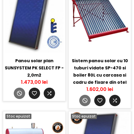
Panou solar plan
Sistem panou solar cu 10
SUNSYSTEM PK SELECT FP -
tuburi vidate SP-470 si
2,0m2
boiler 80L cu carcasa si
1.473,00 lei
cadru de fixare din otel
1.602,00 lei
Stoc epuizat
Stoc epuizat