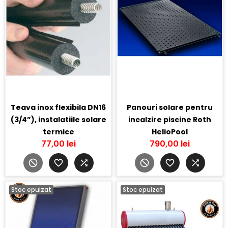
Teava inox flexibila DN16
Panouri solare pentru
(3/4”), instalatiile solare
incalzire piscine Roth
termice
HelioPool
77,00 lei
790,00 lei
Stoc epuizat
Stoc epuizat