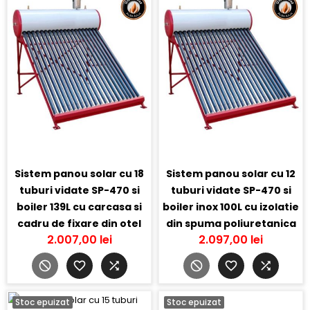
Sistem panou solar cu 18
Sistem panou solar cu 12
tuburi vidate SP-470 si
tuburi vidate SP-470 si
boiler 139L cu carcasa si
boiler inox 100L cu izolatie
cadru de fixare din otel
din spuma poliuretanica
2.007,00 lei
2.097,00 lei
Stoc epuizat
Stoc epuizat