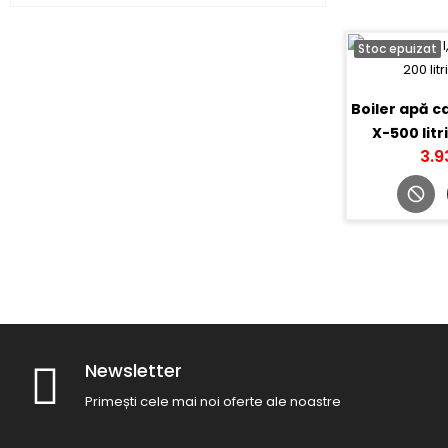
Stoc epuizat
Boiler apă ca
X-500 litr
3.9
Newsletter
Primești cele mai noi oferte ale noastre