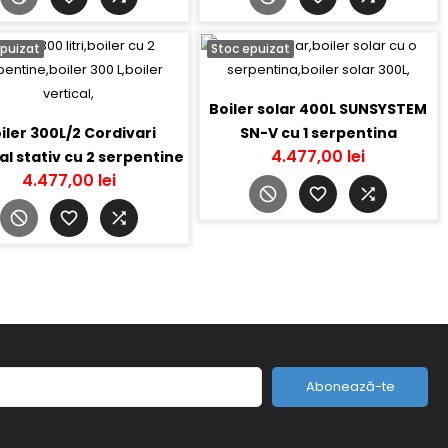
epuizat
Stoc epuizat
Boiler solar 400L SUNSYSTEM
iler 300L/2 Cordivari
SN-V cu 1 serpentina
4.477,00 lei
al stativ cu 2 serpentine
4.477,00 lei
torul
Abonează-te