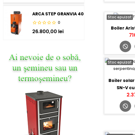
ARCA STEP GRANVIA 40
Stoc epuizat
0
Boiler Ari
26.800,00 lei
71
Stoc epuizat
Boiler sola
SN-V cu
2.3