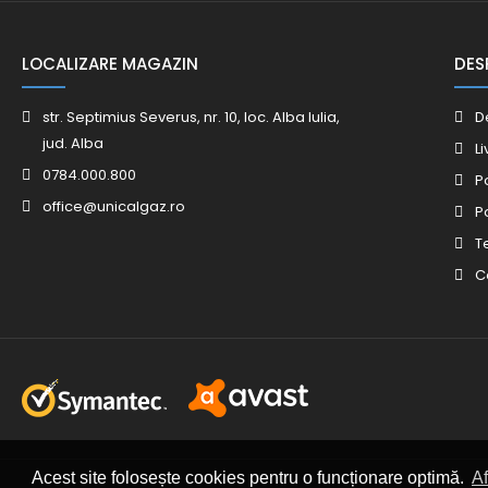
LOCALIZARE MAGAZIN
DES
str. Septimius Severus, nr. 10, loc. Alba Iulia,
D
jud. Alba
Li
0784.000.800
P
office@unicalgaz.ro
P
T
C
Acest site folosește cookies pentru o funcționare optimă.
Af