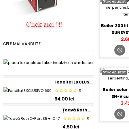
Stoc epuizat
Boiler 200 li
SUNSYS
2.6
CELE MAI VÂNDUTE
Placa tacker 
0
21,00 lei
Stoc epuizat
Fondital EXCLUSIVO 600
Boiler sola
0
SN-V cu
64,00 lei
3.4
Țeavă Roth X-Pert S5 +, Ø 17
0
4,50 lei