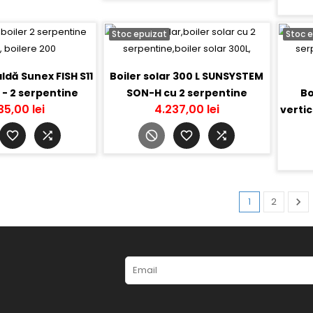
Stoc epuizat
Stoc 
ldă Sunex FISH S11
Boiler solar 300 L SUNSYSTEM
i - 2 serpentine
SON-H cu 2 serpentine
Bo
35,00 lei
4.237,00 lei
vertic
Urma
1
2
