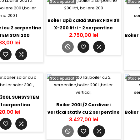
Stoc epuizat
Stoc 
Boiler apă caldă Sunex FISH S11
tri cu 2 serpentine
X-200 litri - 2 serpentine
2.750,00 lei
TEM SON 200
Boiler
83,00 lei
3 cm EPS100 - pentru incalzire in pardoseala
Stoc epuizat
Stoc 
r 300L SUNSYSTEM
 1 serpentina
Boiler 200L/2 Cordivari
20,00 lei
vertical stativ cu 2 serpentine
Boiler
3.427,00 lei