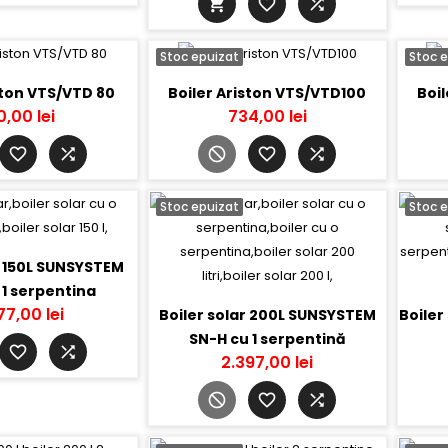
Stoc epuizat
Stoc 
ston VTS/VTD 80
Boiler Ariston VTS/VTD100
Boil
0,00 lei
734,00 lei
Stoc epuizat
Stoc 
r 150L SUNSYSTEM
 1 serpentina
77,00 lei
Boiler solar 200L SUNSYSTEM
Boiler
SN-H cu 1 serpentină
2.397,00 lei