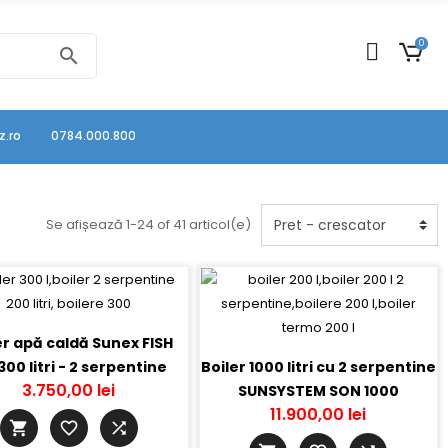
0
search
z.ro
0784.000.800
Se afișează 1-24 of 41 articol(e)
er apă caldă Sunex FISH
00 litri - 2 serpentine
Boiler 1000 litri cu 2 serpentine
3.750,00 lei
SUNSYSTEM SON 1000
11.900,00 lei