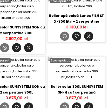
epuizat
Stoc epuizat
Boiler apă caldă Sunex FISH S11
X-300 litri - 2 serpentine
3.130,00 lei
 solar SUNSYSTEM SON cu
2 serpentine 200L
2.907,00 lei
epuizat
Stoc epuizat
 solar SUNSYSTEM SON cu
Boiler solar 300L SUNSYSTEM
2 serpentine 300L
SN-H cu 1 serpentină
3.675,00 lei
3.877,00 lei