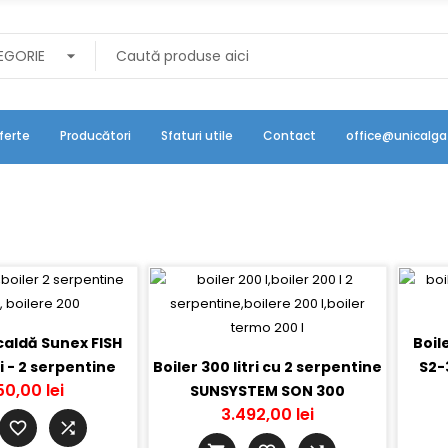
ferte
Producători
Sfaturi utile
Contact
office@unicalga
caldă Sunex FISH
Boil
i - 2 serpentine
Boiler 300 litri cu 2 serpentine
S2-3
50,00 lei
SUNSYSTEM SON 300
3.492,00 lei