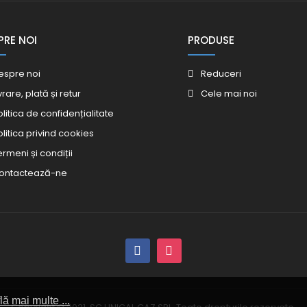
PRE NOI
PRODUSE
espre noi
Reduceri
vrare, plată și retur
Cele mai noi
olitica de confidențialitate
olitica privind cookies
ermeni și condiții
ontactează-ne
lă mai multe ...